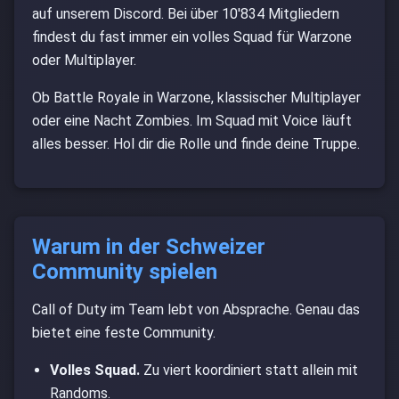
auf unserem Discord. Bei über 10'834 Mitgliedern
Discord Server List
findest du fast immer ein volles Squad für Warzone
oder Multiplayer.
Live Statistik
Ob Battle Royale in Warzone, klassischer Multiplayer
Anime
oder eine Nacht Zombies. Im Squad mit Voice läuft
alles besser. Hol dir die Rolle und finde deine Truppe.
Finde Freunde
Discord Tag
Warum in der Schweizer
Discord vs TS3
Community spielen
Bilder
Call of Duty im Team lebt von Absprache. Genau das
bietet eine feste Community.
FAQ
Volles Squad.
Zu viert koordiniert statt allein mit
The Wall
Randoms.