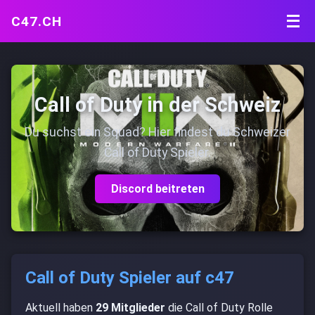
C47.CH
🔍
Call of Duty in der Schweiz
c47.ch
Du suchst ein Squad? Hier findest du Schweizer
Events
Call of Duty Spieler.
Gaming Server
Discord beitreten
Minecraft
Was wir Zocken
Call of Duty Spieler auf c47
Gaming Schweiz
Aktuell haben
29 Mitglieder
die Call of Duty Rolle