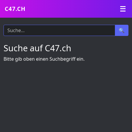
C47.CH
🔍
🔍
Suche auf C47.ch
c47.ch
Bitte gib oben einen Suchbegriff ein.
Events
Gaming Server
Minecraft
Was wir Zocken
Gaming Schweiz