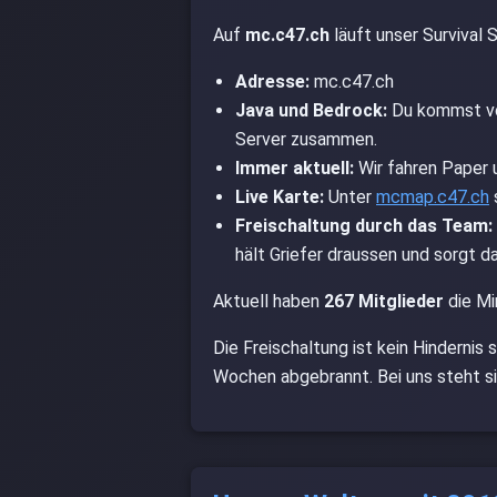
Discord Server List
Auf
mc.c47.ch
läuft unser Survival 
Live Statistik
Adresse:
mc.c47.ch
Java und Bedrock:
Du kommst vom
Anime
Server zusammen.
Immer aktuell:
Wir fahren Paper u
Finde Freunde
Live Karte:
Unter
mcmap.c47.ch
Freischaltung durch das Team:
Discord Tag
hält Griefer draussen und sorgt d
Aktuell haben
267 Mitglieder
die Mi
Discord vs TS3
Die Freischaltung ist kein Hindernis
Bilder
Wochen abgebrannt. Bei uns steht si
FAQ
The Wall