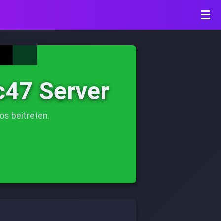
🔍
c47 Server
os beitreten.