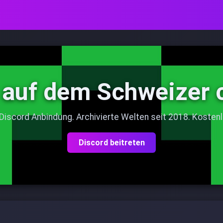
 auf dem Schweizer 
 Discord Anbindung. Archivierte Welten seit 2018. Kostenl
Discord beitreten