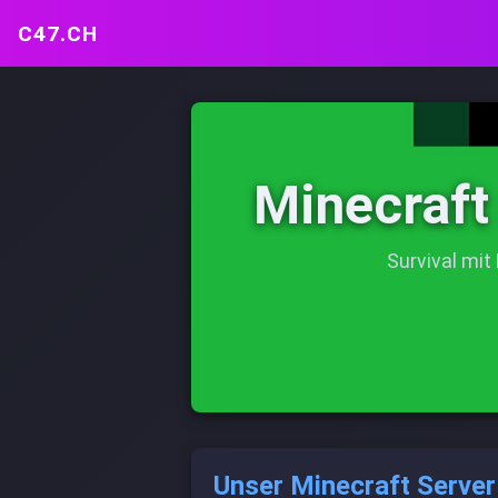
C47.CH
c47.ch
Minecraft
Events
Survival mit
Gaming Server
Minecraft
Was wir Zocken
Gaming Schweiz
Unser Minecraft Server