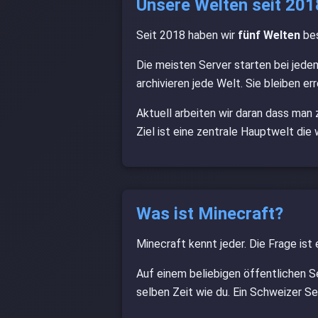
Unsere Welten seit 201
Backlink
Seit 2018 haben wir
fünf Welten
bes
Die meisten Server starten bei jede
Minecraft Map
archivieren jede Welt. Sie bleiben er
Discord Main
Aktuell arbeiten wir daran dass man 
Ziel ist eine zentrale Hauptwelt die
Alte Events
Kontakt
Was ist Minecraft?
About
Minecraft kennt jeder. Die Frage ist
Impressum
Auf einem beliebigen öffentlichen S
Suche
selben Zeit wie du. Ein Schweizer Se